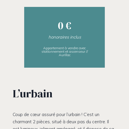
0 €
honoraires inclus
Appartement à vendre avec
stationnement et ascenseur //
Aurillac
L’urbain
Coup de cœur assuré pour l’urbain ! C’est un
charmant 2 pièces, situé à deux pas du centre. Il
est lumineux, joliment aménagé, et il dispose de sa