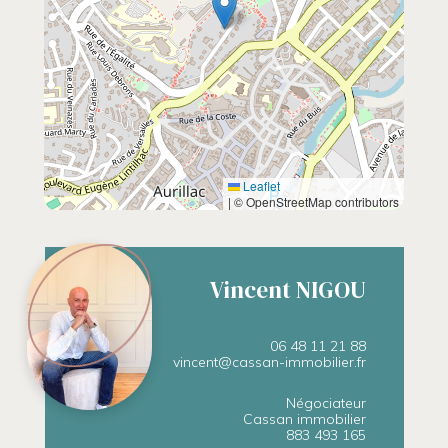
Leaflet
|
© OpenStreetMap contributors
Vincent NIGOU
06 48 11 21 88
vincent@cassan-immobilier.fr
Négociateur
Cassan immobilier
883 493 165