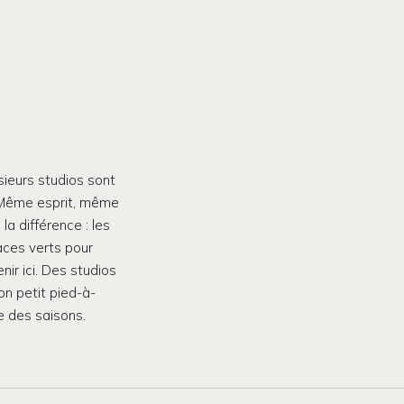
ieurs studios sont
. Même esprit, même
a différence : les
paces verts pour
nir ici. Des studios
son petit pied-à-
e des saisons.