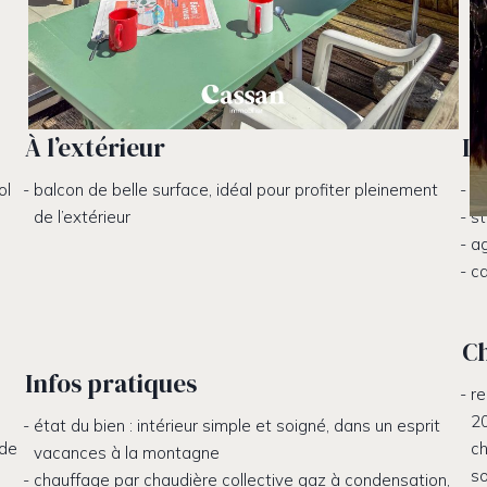
À l’extérieur
Le
ol
balcon de belle surface, idéal pour profiter pleinement
be
de l’extérieur
st
a
c
C
Infos pratiques
re
20
état du bien : intérieur simple et soigné, dans un esprit
 de
ch
vacances à la montagne
so
chauffage par chaudière collective gaz à condensation,