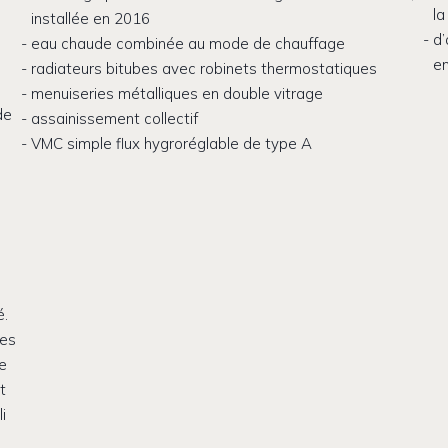
la
installée en 2016
d’
eau chaude combinée au mode de chauffage
en
radiateurs bitubes avec robinets thermostatiques
menuiseries métalliques en double vitrage
de
assainissement collectif
VMC simple flux hygroréglable de type A
é.
des
ne
t
i