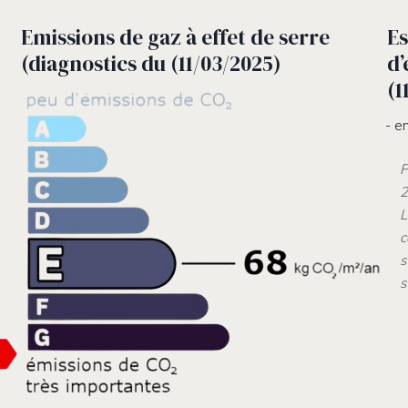
Emissions de gaz à effet de serre
Es
(diagnostics du (11/03/2025)
d’
(1
en
P
2
L
c
s
s