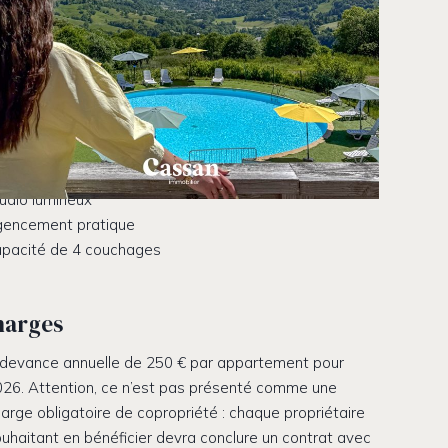
s atouts charme
lle vue dégagée sur les montagnes
udio lumineux
gencement pratique
apacité de 4 couchages
harges
devance annuelle de 250 € par appartement pour
26. Attention, ce n’est pas présenté comme une
arge obligatoire de copropriété : chaque propriétaire
uhaitant en bénéficier devra conclure un contrat avec