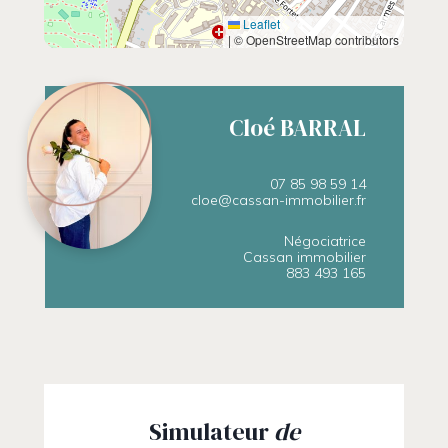
Leaflet
|
© OpenStreetMap contributors
Cloé BARRAL
07 85 98 59 14
cloe@cassan-immobilier.fr
Négociatrice
Cassan immobilier
883 493 165
Simulateur
de