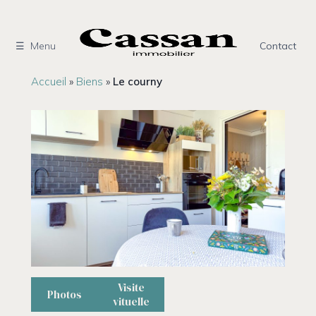
Aller
au
contenu
Menu
Contact
Accueil
»
Biens
»
Le courny
Visite
Photos
vituelle