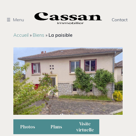
Aller
au
contenu
Menu
Contact
Accueil
»
Biens
»
La paisible
Visite
Photos
Plans
virtuelle