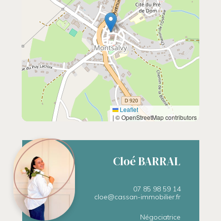
Leaflet
|
© OpenStreetMap contributors
Cloé BARRAL
07 85 98 59 14
cloe@cassan-immobilier.fr
Négociatrice